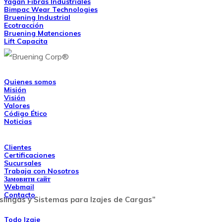
Yagán Fibras Industriales
Bimpac Wear Technologies
Bruening Industrial
Ecotracción
Bruening Matenciones
Lift Capacita
Nosotros
Quienes somos
Misión
Visión
Valores
Código Ético
Noticias
Links de Interés
Clientes
Certificaciones
Sucursales
Trabaja con Nosotros
Замовити сайт
Webmail
Contacto
Eslingas y Sistemas para Izajes de Cargas”
Grupo Bruening
Todo Izaje