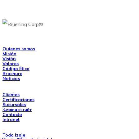
Mesa Central : 600 3600 488
Nosotros
Quienes somos
Misión
Visión
Valores
Código Ético
Brochure
Noticias
Links de Interés
Clientes
Certificaciones
Sucursales
Замовити сайт
Contacto
Intranet
Grupo Bruening
Todo Izaje