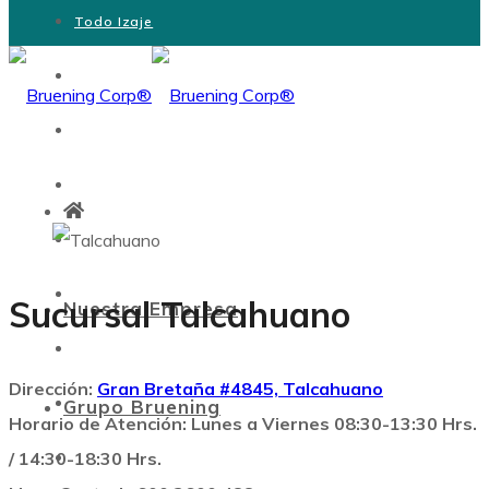
Todo Izaje
Yagán Fibras Industriales
Bimpac
Bruening Industrial
Ecotracción
Lift Capacita
Sucursal Talcahuano
Nuestra Empresa
Webmail
Dirección:
Gran Bretaña #4845, Talcahuano
Grupo Bruening
Intranet
Horario de Atención: Lunes a Viernes 08:30-13:30 Hrs.
/ 14:30-18:30 Hrs.
Clientes