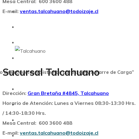
Mesa Central: 600 3600 488
E-mail:
ventas.talcahuano@todoizaje.cl
Todo Izaje
Yagán Fibras Industriales
Bimpac
Bruening Industrial
Sucursal Talcahuano
llo de Productos y Sistemas para Izaje y Amarre de Carga”
Ecotracción
Lift Capacita
Dirección:
Gran Bretaña #4845, Talcahuano
Horario de Atención: Lunes a Viernes 08:30-13:30 Hrs.
Webmail
/ 14:30-18:30 Hrs.
Intranet
Mesa Central: 600 3600 488
E-mail:
ventas.talcahuano@todoizaje.cl
Clientes